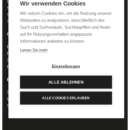
Deluxe double rooms
Wir verwenden Cookies
Studio
Wir setzen Cookies ein, um die Nutzung unserer
Suites
Webseiten zu analysieren, einschließlich des
Single rooms & double rooms
Such und Surfverlaufs, Suchbegriffen und Ihnen
auf Ihr Nutzungsverhalten angepasste
Genießen
Informationen anbieten zu können.
Pfeffermühle
Lernen Sie mehr
Pfefferkörndl
Ski lounge
Einstellungen
Pfeffermühle à la carte
Entdecken
ALLE ABLEHNEN
Skiing
ALLE COOKIES ERLAUBEN
Wellness & Spa
Shopping