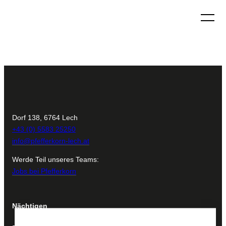
Skip
to
content
Dorf 138, 6764 Lech
+43 (0) 5583 25250
info@pfefferkorn-lech.at
Werde Teil unseres Teams:
Jobs bei Pfefferkorn
Nächtigen